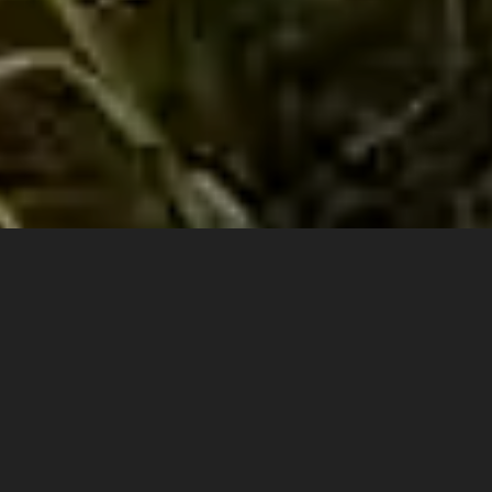
GREEN LIFE KOSTARIKA
Rezervace Green Life má rozlohu 155,9 ha a v budoucnu
je možné ji rozšířit. Sousedí se soukromou rezervací El
Copal (190 ha), což umožňuje vybudovat funkční
ochrannou zónu v oblasti Pejibaye - Tausito na hranici s
národním parkem Tapanti (583,2 km2), který je součástí